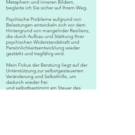
Metaphern und inneren Bildern,
begleite ich Sie sicher auf Ihrem Weg.
Psychische Probleme aufgrund von
Belastungen entwickeln sich vor dem
Hintergrund von mangelnder Resilienz,
die durch Aufbau und Stärkung Ihrer
psychischen Widerstandskraft und
Persönlichkeitsentwicklung wieder
gestärkt und tragfähig wird.
Mein Fokus der Beratung liegt auf der
Unterstützung zur selbstgesteuerten
Veränderung und Selbsthilfe, um
dadurch wieder frei
und selbstbestimmt am Steuer des
eigenen Lebens zu sitzen.
" Das Geheimnis des Wandels: Konzentriere nicht
all Deine ganze Kraft auf das Bekämpfen des
Alten, sondern darauf das Neue zu formen."
(Sokrates)